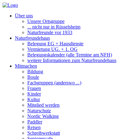
Über uns
Unsere Ortsgruppe
... nicht nur in Rüsselsheim
Naturfreunde vor 1933
Naturfreundehaus
Belegung EG + Hausdienste
Vermietung UG. + 1. OG
Belegungskalender (alle Termine am NFH)
weitere Informationen zum Naturfreundehaus
Mitmachen
Bildung
Boule
Fachgruppen (anderswo ...)
Frauen
Kinder
Kultur
Mitglied werden
Naturschutz
Nordic Walking
Paddler
Reisen
Schreibwerkstatt
Seniorencafe