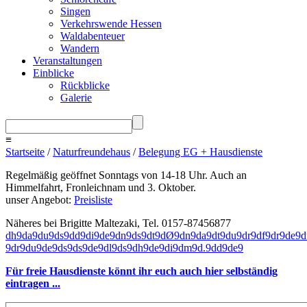
Singen
Verkehrswende Hessen
Waldabenteuer
Wandern
Veranstaltungen
Einblicke
Rückblicke
Galerie
≡
Startseite
/
Naturfreundehaus
/
Belegung EG + Hausdienste
Regelmäßig geöffnet Sonntags von 14-18 Uhr. Auch an
Himmelfahrt, Fronleichnam und 3. Oktober.
unser Angebot:
Preisliste
Näheres bei Brigitte Maltezaki, Tel. 0157-87456877
d
h
9
d
a
9
d
u
9
d
s
9
d
d
9
d
i
9
d
e
9
d
n
9
d
s
9
d
t
9
d
Ø
9
d
n
9
d
a
9
d
t
9
d
u
9
d
r
9
d
f
9
d
r
9
d
e
9
d
9
d
r
9
d
u
9
d
e
9
d
s
9
d
s
9
d
e
9
d
l
9
d
s
9
d
h
9
d
e
9
d
i
9
d
m
9
d
.
9
d
d
9
d
e
9
Für freie Hausdienste könnt ihr euch auch hier selbständig
eintragen ...