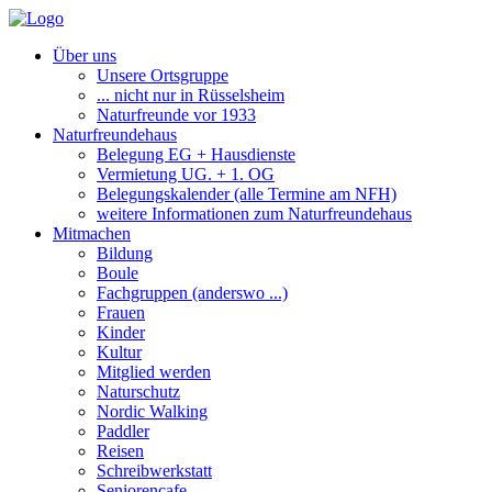
Über uns
Unsere Ortsgruppe
... nicht nur in Rüsselsheim
Naturfreunde vor 1933
Naturfreundehaus
Belegung EG + Hausdienste
Vermietung UG. + 1. OG
Belegungskalender (alle Termine am NFH)
weitere Informationen zum Naturfreundehaus
Mitmachen
Bildung
Boule
Fachgruppen (anderswo ...)
Frauen
Kinder
Kultur
Mitglied werden
Naturschutz
Nordic Walking
Paddler
Reisen
Schreibwerkstatt
Seniorencafe