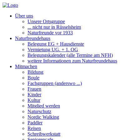
Über uns
Unsere Ortsgruppe
... nicht nur in Rüsselsheim
Naturfreunde vor 1933
Naturfreundehaus
Belegung EG + Hausdienste
Vermietung UG. + 1. OG
Belegungskalender (alle Termine am NFH)
weitere Informationen zum Naturfreundehaus
Mitmachen
Bildung
Boule
Fachgruppen (anderswo ...)
Frauen
Kinder
Kultur
Mitglied werden
Naturschutz
Nordic Walking
Paddler
Reisen
Schreibwerkstatt
Seniorencafe