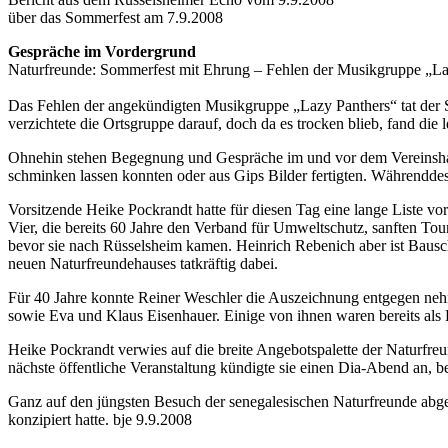
über das Sommerfest am 7.9.2008
Gespräche im Vordergrund
Naturfreunde: Sommerfest mit Ehrung – Fehlen der Musikgruppe „Lazy
Das Fehlen der angekündigten Musikgruppe „Lazy Panthers“ tat der 
verzichtete die Ortsgruppe darauf, doch da es trocken blieb, fand die
Ohnehin stehen Begegnung und Gespräche im und vor dem Vereinshaus 
schminken lassen konnten oder aus Gips Bilder fertigten. Währendde
Vorsitzende Heike Pockrandt hatte für diesen Tag eine lange Liste vor
Vier, die bereits 60 Jahre den Verband für Umweltschutz, sanften To
bevor sie nach Rüsselsheim kamen. Heinrich Rebenich aber ist Bausc
neuen Naturfreundehauses tatkräftig dabei.
Für 40 Jahre konnte Reiner Weschler die Auszeichnung entgegen neh
sowie Eva und Klaus Eisenhauer. Einige von ihnen waren bereits al
Heike Pockrandt verwies auf die breite Angebotspalette der Naturfre
nächste öffentliche Veranstaltung kündigte sie einen Dia-Abend an, b
Ganz auf den jüngsten Besuch der senegalesischen Naturfreunde abge
konzipiert hatte. bje 9.9.2008