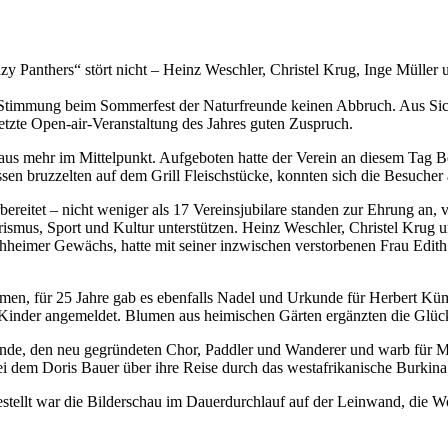
 Panthers“ stört nicht – Heinz Weschler, Christel Krug, Inge Müller 
Stimmung beim Sommerfest der Naturfreunde keinen Abbruch. Aus Sich
 letzte Open-air-Veranstaltung des Jahres guten Zuspruch.
mehr im Mittelpunkt. Aufgeboten hatte der Verein an diesem Tag Besc
ssen bruzzelten auf dem Grill Fleischstücke, konnten sich die Besuche
bereitet – nicht weniger als 17 Vereinsjubilare standen zur Ehrung an, 
urismus, Sport und Kultur unterstützen. Heinz Weschler, Christel Krug
hheimer Gewächs, hatte mit seiner inzwischen verstorbenen Frau Edit
men, für 25 Jahre gab es ebenfalls Nadel und Urkunde für Herbert Kü
s Kinder angemeldet. Blumen aus heimischen Gärten ergänzten die Glü
unde, den neu gegründeten Chor, Paddler und Wanderer und warb für Mit
ei dem Doris Bauer über ihre Reise durch das westafrikanische Burkina
stellt war die Bilderschau im Dauerdurchlauf auf der Leinwand, die W