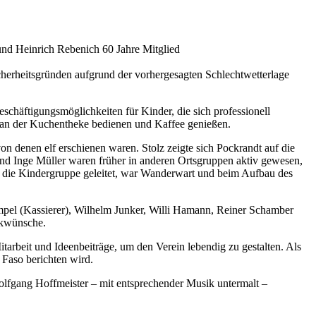
und Heinrich Rebenich 60 Jahre Mitglied
erheitsgründen aufgrund der vorhergesagten Schlechtwetterlage
häftigungsmöglichkeiten für Kinder, die sich professionell
r an der Kuchentheke bedienen und Kaffee genießen.
von denen elf erschienen waren. Stolz zeigte sich Pockrandt auf die
 und Inge Müller waren früher in anderen Ortsgruppen aktiv gewesen,
h die Kindergruppe geleitet, war Wanderwart und beim Aufbau des
mpel (Kassierer), Wilhelm Junker, Willi Hamann, Reiner Schamber
ckwünsche.
arbeit und Ideenbeiträge, um den Verein lebendig zu gestalten. Als
 Faso berichten wird.
olfgang Hoffmeister – mit entsprechender Musik untermalt –