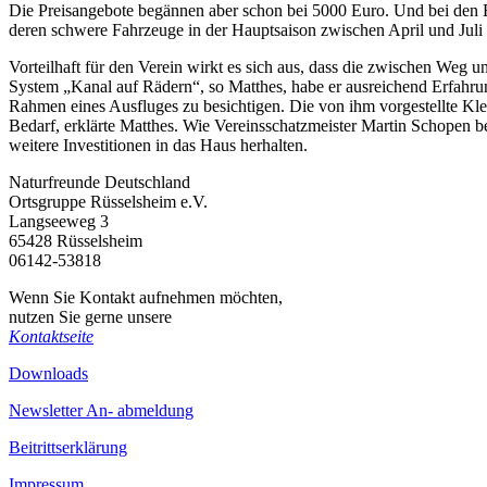
Die Preisangebote begännen aber schon bei 5000 Euro. Und bei den E
deren schwere Fahrzeuge in der Hauptsaison zwischen April und Juli 
Vorteilhaft für den Verein wirkt es sich aus, dass die zwischen We
System „Kanal auf Rädern“, so Matthes, habe er ausreichend Erfahrun
Rahmen eines Ausfluges zu besichtigen. Die von ihm vorgestellte Kl
Bedarf, erklärte Matthes. Wie Vereinsschatzmeister Martin Schopen be
weitere Investitionen in das Haus herhalten.
Naturfreunde Deutschland
Ortsgruppe Rüsselsheim e.V.
Langseeweg 3
65428 Rüsselsheim
06142-53818
Wenn Sie Kontakt aufnehmen möchten,
nutzen Sie gerne unsere
Kontaktseite
Downloads
Newsletter An- abmeldung
Beitrittserklärung
Impressum