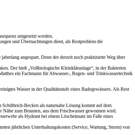
onsequenz umgesetzt werden.
gungen und Übernachtungen dient, als Restproblem die
jahrelang angespart. Denn der derzeit noch praktizierte Weg über
ken. Der hieß „Vollbiologische Kleinkläranlage“, in der Bakterien
 Matthes ein Fachmann für Abwasser-, Regen- und Trinkwassertechnik
einigtes Wasser in der Qualitätsstufe eines Badegewässers. Als Rest
m Schilfteich-Becken als naturnahe Lösung kommt auf dem
 der Nähe zum Brunnen, aus dem Frischwasser gewonnen wird.
Feuerwehr als Hydrant bei einem Löscheinsatz im Falle eines
annten jährlichen Unterhaltungskosten (Service, Wartung, Strom) von