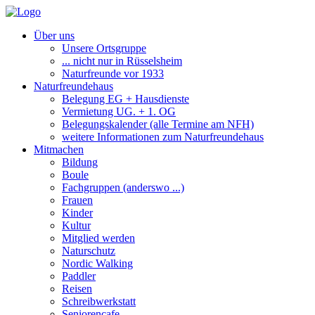
Über uns
Unsere Ortsgruppe
... nicht nur in Rüsselsheim
Naturfreunde vor 1933
Naturfreundehaus
Belegung EG + Hausdienste
Vermietung UG. + 1. OG
Belegungskalender (alle Termine am NFH)
weitere Informationen zum Naturfreundehaus
Mitmachen
Bildung
Boule
Fachgruppen (anderswo ...)
Frauen
Kinder
Kultur
Mitglied werden
Naturschutz
Nordic Walking
Paddler
Reisen
Schreibwerkstatt
Seniorencafe