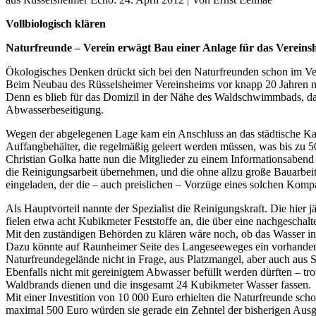
Vollbiologisch klären
Naturfreunde – Verein erwägt Bau einer Anlage für das Vereins
Ökologisches Denken drückt sich bei den Naturfreunden schon im V
Beim Neubau des Rüsselsheimer Vereinsheims vor knapp 20 Jahren na
Denn es blieb für das Domizil in der Nähe des Waldschwimmbads, das
Abwasserbeseitigung.
Wegen der abgelegenen Lage kam ein Anschluss an das städtische Kan
Auffangbehälter, die regelmäßig geleert werden müssen, was bis zu 50
Christian Golka hatte nun die Mitglieder zu einem Informationsabend
die Reinigungsarbeit übernehmen, und die ohne allzu große Bauarbe
eingeladen, der die – auch preislichen – Vorzüge eines solchen Kompa
Als Hauptvorteil nannte der Spezialist die Reinigungskraft. Die hier
fielen etwa acht Kubikmeter Feststoffe an, die über eine nachgescha
Mit den zuständigen Behörden zu klären wäre noch, ob das Wasser in
Dazu könnte auf Raunheimer Seite des Langeseeweges ein vorhandene
Naturfreundegelände nicht in Frage, aus Platzmangel, aber auch au
Ebenfalls nicht mit gereinigtem Abwasser befüllt werden dürften – tr
Waldbrands dienen und die insgesamt 24 Kubikmeter Wasser fassen.
Mit einer Investition von 10 000 Euro erhielten die Naturfreunde sc
maximal 500 Euro würden sie gerade ein Zehntel der bisherigen Au