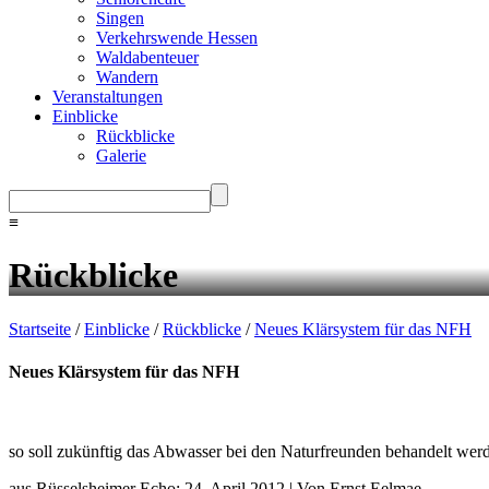
Singen
Verkehrswende Hessen
Waldabenteuer
Wandern
Veranstaltungen
Einblicke
Rückblicke
Galerie
≡
Rückblicke
Startseite
/
Einblicke
/
Rückblicke
/
Neues Klärsystem für das NFH
Neues Klärsystem für das NFH
so soll zukünftig das Abwasser bei den Naturfreunden behandelt wer
aus Rüsselsheimer Echo: 24. April 2012 | Von Ernst Eelmae