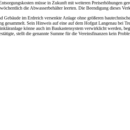
ntsorgungskosten müsse in Zukunft mit weiteren Preiserhöhungen gerec
wöchentlich die Abwasserbehälter leerten. Die Beendigung dieses Verk
g und Gebäude im Erdreich versenkte Anlage ohne größeren bautechnis
g gesammelt. Sein Hinweis auf eine auf dem Hofgut Langenau bei Trebu
einkläranlage könne auch im Baukastensystem verwirklicht werden, be
stätigte, stellt die genannte Summe für die Vereinsfinanzen kein Probl