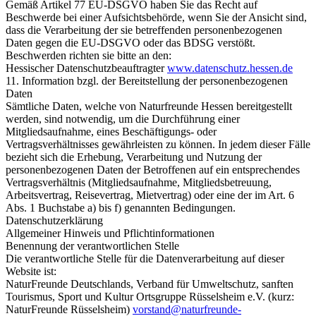
Gemäß Artikel 77 EU-DSGVO haben Sie das Recht auf
Beschwerde bei einer Aufsichtsbehörde, wenn Sie der Ansicht sind,
dass die Verarbeitung der sie betreffenden personenbezogenen
Daten gegen die EU-DSGVO oder das BDSG verstößt.
Beschwerden richten sie bitte an den:
Hessischer Datenschutzbeauftragter
www.datenschutz.hessen.de
11. Information bzgl. der Bereitstellung der personenbezogenen
Daten
Sämtliche Daten, welche von Naturfreunde Hessen bereitgestellt
werden, sind notwendig, um die Durchführung einer
Mitgliedsaufnahme, eines Beschäftigungs- oder
Vertragsverhältnisses gewährleisten zu können. In jedem dieser Fälle
bezieht sich die Erhebung, Verarbeitung und Nutzung der
personenbezogenen Daten der Betroffenen auf ein entsprechendes
Vertragsverhältnis (Mitgliedsaufnahme, Mitgliedsbetreuung,
Arbeitsvertrag, Reisevertrag, Mietvertrag) oder eine der im Art. 6
Abs. 1 Buchstabe a) bis f) genannten Bedingungen.
Datenschutzerklärung
Allgemeiner Hinweis und Pflichtinformationen
Benennung der verantwortlichen Stelle
Die verantwortliche Stelle für die Datenverarbeitung auf dieser
Website ist:
NaturFreunde Deutschlands, Verband für Umweltschutz, sanften
Tourismus, Sport und Kultur Ortsgruppe Rüsselsheim e.V. (kurz:
NaturFreunde Rüsselsheim)
v
o
r
s
t
a
n
d
n
a
t
u
r
f
r
e
u
n
d
e
-