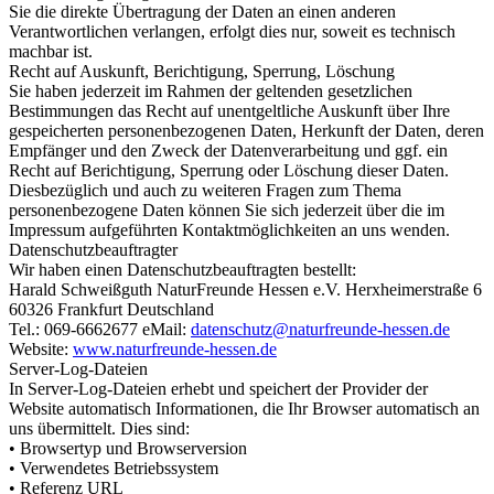
Sie die direkte Übertragung der Daten an einen anderen
Verantwortlichen verlangen, erfolgt dies nur, soweit es technisch
machbar ist.
Recht auf Auskunft, Berichtigung, Sperrung, Löschung
Sie haben jederzeit im Rahmen der geltenden gesetzlichen
Bestimmungen das Recht auf unentgeltliche Auskunft über Ihre
gespeicherten personenbezogenen Daten, Herkunft der Daten, deren
Empfänger und den Zweck der Datenverarbeitung und ggf. ein
Recht auf Berichtigung, Sperrung oder Löschung dieser Daten.
Diesbezüglich und auch zu weiteren Fragen zum Thema
personenbezogene Daten können Sie sich jederzeit über die im
Impressum aufgeführten Kontaktmöglichkeiten an uns wenden.
Datenschutzbeauftragter
Wir haben einen Datenschutzbeauftragten bestellt:
Harald Schweißguth NaturFreunde Hessen e.V. Herxheimerstraße 6
60326 Frankfurt Deutschland
Tel.: 069-6662677 eMail:
d
a
t
e
n
s
c
h
u
t
z
n
a
t
u
r
f
r
e
u
n
d
e
-
h
e
s
s
e
n
.
d
e
Website:
www.naturfreunde-hessen.de
Server-Log-Dateien
In Server-Log-Dateien erhebt und speichert der Provider der
Website automatisch Informationen, die Ihr Browser automatisch an
uns übermittelt. Dies sind:
• Browsertyp und Browserversion
• Verwendetes Betriebssystem
• Referenz URL