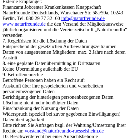
Externe Empfänger:
Finanzamt Jobcenter Krankenkassen Knappschaft
NaturFreunde Deutschlands, Warschauer Str. 58a/59a, 10243
Berlin, Tel. 030 29 77 32 -60
i
n
f
o
n
a
t
u
r
f
r
e
u
n
d
e
.
d
e
www.naturfreunde.de
die den Versand der Mitgliedsausweise
jährlich organisieren und die Vereinszeitschrift „NaturfreundIn“
versenden
7. Regelfristen für die Löschung der Daten
Entsprechend der gesetzlichen Aufbewahrungszeiträumen
Daten von ausgetretenen Mitgliedern: max. 2 Jahre nach deren
Austritt
8. eine geplante Datenübermittlung in Drittstaaten
Keine Übermittlung außerhalb der EU
9. Betroffenenrechte
Betroffene Personen haben ein Recht auf:
Auskunft über ihre gespeicherten und verarbeiteten
personenbezogenen Daten
Berichtigung der hinterlegten personenbezogenen Daten
Löschung nicht mehr benötigter Daten
Einschränkung der Nutzung der Daten
Widerspruch (speziell bei zuvor gegebenen Einwilligungen)
Datenübertragbarkeit
Bitte richten Sie Anfragen bzgl. der Wahrung/Umsetzung Ihrer
Rechte an:
v
o
r
s
t
a
n
d
n
a
t
u
r
f
r
e
u
n
d
e
-
r
u
e
s
s
e
l
s
h
e
i
m
.
d
e
10. Beschwerderecht bei einer Aufsichtsbehörde