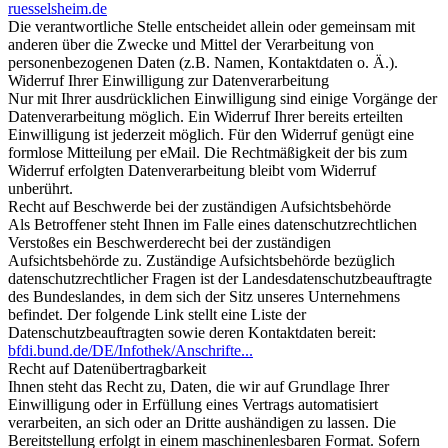
r
u
e
s
s
e
l
s
h
e
i
m
.
d
e
Die verantwortliche Stelle entscheidet allein oder gemeinsam mit
anderen über die Zwecke und Mittel der Verarbeitung von
personenbezogenen Daten (z.B. Namen, Kontaktdaten o. Ä.).
Widerruf Ihrer Einwilligung zur Datenverarbeitung
Nur mit Ihrer ausdrücklichen Einwilligung sind einige Vorgänge der
Datenverarbeitung möglich. Ein Widerruf Ihrer bereits erteilten
Einwilligung ist jederzeit möglich. Für den Widerruf genügt eine
formlose Mitteilung per eMail. Die Rechtmäßigkeit der bis zum
Widerruf erfolgten Datenverarbeitung bleibt vom Widerruf
unberührt.
Recht auf Beschwerde bei der zuständigen Aufsichtsbehörde
Als Betroffener steht Ihnen im Falle eines datenschutzrechtlichen
Verstoßes ein Beschwerderecht bei der zuständigen
Aufsichtsbehörde zu. Zuständige Aufsichtsbehörde bezüglich
datenschutzrechtlicher Fragen ist der Landesdatenschutzbeauftragte
des Bundeslandes, in dem sich der Sitz unseres Unternehmens
befindet. Der folgende Link stellt eine Liste der
Datenschutzbeauftragten sowie deren Kontaktdaten bereit:
bfdi.bund.de/DE/Infothek/Anschrifte...
Recht auf Datenübertragbarkeit
Ihnen steht das Recht zu, Daten, die wir auf Grundlage Ihrer
Einwilligung oder in Erfüllung eines Vertrags automatisiert
verarbeiten, an sich oder an Dritte aushändigen zu lassen. Die
Bereitstellung erfolgt in einem maschinenlesbaren Format. Sofern