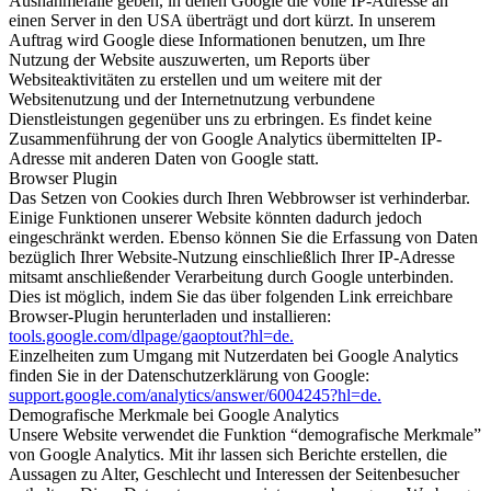
Ausnahmefälle geben, in denen Google die volle IP-Adresse an
einen Server in den USA überträgt und dort kürzt. In unserem
Auftrag wird Google diese Informationen benutzen, um Ihre
Nutzung der Website auszuwerten, um Reports über
Websiteaktivitäten zu erstellen und um weitere mit der
Websitenutzung und der Internetnutzung verbundene
Dienstleistungen gegenüber uns zu erbringen. Es findet keine
Zusammenführung der von Google Analytics übermittelten IP-
Adresse mit anderen Daten von Google statt.
Browser Plugin
Das Setzen von Cookies durch Ihren Webbrowser ist verhinderbar.
Einige Funktionen unserer Website könnten dadurch jedoch
eingeschränkt werden. Ebenso können Sie die Erfassung von Daten
bezüglich Ihrer Website-Nutzung einschließlich Ihrer IP-Adresse
mitsamt anschließender Verarbeitung durch Google unterbinden.
Dies ist möglich, indem Sie das über folgenden Link erreichbare
Browser-Plugin herunterladen und installieren:
tools.google.com/dlpage/gaoptout?hl=de.
Einzelheiten zum Umgang mit Nutzerdaten bei Google Analytics
finden Sie in der Datenschutzerklärung von Google:
support.google.com/analytics/answer/6004245?hl=de.
Demografische Merkmale bei Google Analytics
Unsere Website verwendet die Funktion “demografische Merkmale”
von Google Analytics. Mit ihr lassen sich Berichte erstellen, die
Aussagen zu Alter, Geschlecht und Interessen der Seitenbesucher