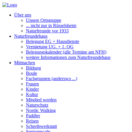
Über uns
Unsere Ortsgruppe
... nicht nur in Rüsselsheim
Naturfreunde vor 1933
Naturfreundehaus
Belegung EG + Hausdienste
Vermietung UG. + 1. OG
Belegungskalender (alle Termine am NFH)
weitere Informationen zum Naturfreundehaus
Mitmachen
Bildung
Boule
Fachgruppen (anderswo ...)
Frauen
Kinder
Kultur
Mitglied werden
Naturschutz
Nordic Walking
Paddler
Reisen
Schreibwerkstatt
Seniorencafe