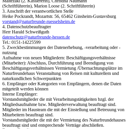
Maltezaki (2. Kassiererin), Christina Naumann
(Schriftführerin), Marion Loose (2. Schriftführerin)
3. Anschrift der verantwortlichen Stelle
Heike Pockrandt, Mozartstr. 56, 65462 Ginsheim-Gustavsburg
v
o
r
s
t
a
n
d
n
a
t
u
r
f
r
e
u
n
d
e
-
r
u
e
s
s
e
l
s
h
e
i
m
.
d
e
4. Datenschutzbeauftragter
Herr Harald Schweißguth
d
a
t
e
n
s
c
h
u
t
z
n
a
t
u
r
f
r
e
u
n
d
e
-
h
e
s
s
e
n
.
d
e
Tel.: 0151-14225599
5. Zweckbestimmungen der Datenerhebung, -verarbeitung oder -
nutzung
Aufnahme von neuen Mitgliedern: Beschäftigungsverhältnisse
(Mitarbeiter): Abschluss, Durchführung und Beendigung von
Beschäftigungsverhältnissen Vermietung /Übernachtungsplätze im
Naturfreundehaus Veranstaltung von Reisen mit kulturellem und
naturkundlichen Schwerpunkten
6. Empfänger oder Kategorien von Empfängern, denen die Daten
mitgeteilt werden können
Interne Empfänger:
Vorstandsmitglieder die mit Verarbeitungstätigkeiten bzgl. der
Mitgliedsaufnahme bzw. Mitgliederverwaltung beauftragt sind.
Mitglieder im Hausteam die mit der Einstellung und Betreuung von
Mitarbeitern beauftragt sind.
Vorstandsmitglieder die mit der Vermietung des Naturfreundehauses
beauftragt sind und entsprechende Verträge abschließen.