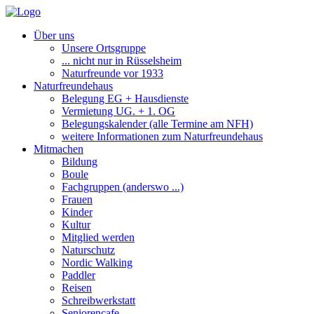
Über uns
Unsere Ortsgruppe
... nicht nur in Rüsselsheim
Naturfreunde vor 1933
Naturfreundehaus
Belegung EG + Hausdienste
Vermietung UG. + 1. OG
Belegungskalender (alle Termine am NFH)
weitere Informationen zum Naturfreundehaus
Mitmachen
Bildung
Boule
Fachgruppen (anderswo ...)
Frauen
Kinder
Kultur
Mitglied werden
Naturschutz
Nordic Walking
Paddler
Reisen
Schreibwerkstatt
Seniorencafe