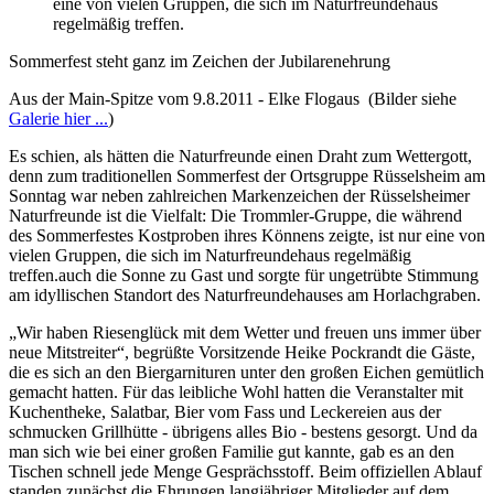
eine von vielen Gruppen, die sich im Naturfreundehaus
regelmäßig treffen.
Sommerfest steht ganz im Zeichen der Jubilarenehrung
Aus der Main-Spitze vom 9.8.2011 - Elke Flogaus (Bilder siehe
Galerie hier ...
)
Es schien, als hätten die Naturfreunde einen Draht zum Wettergott,
denn zum traditionellen Sommerfest der Ortsgruppe Rüsselsheim am
Sonntag war neben zahlreichen Markenzeichen der Rüsselsheimer
Naturfreunde ist die Vielfalt: Die Trommler-Gruppe, die während
des Sommerfestes Kostproben ihres Könnens zeigte, ist nur eine von
vielen Gruppen, die sich im Naturfreundehaus regelmäßig
treffen.auch die Sonne zu Gast und sorgte für ungetrübte Stimmung
am idyllischen Standort des Naturfreundehauses am Horlachgraben.
„Wir haben Riesenglück mit dem Wetter und freuen uns immer über
neue Mitstreiter“, begrüßte Vorsitzende Heike Pockrandt die Gäste,
die es sich an den Biergarnituren unter den großen Eichen gemütlich
gemacht hatten. Für das leibliche Wohl hatten die Veranstalter mit
Kuchentheke, Salatbar, Bier vom Fass und Leckereien aus der
schmucken Grillhütte - übrigens alles Bio - bestens gesorgt. Und da
man sich wie bei einer großen Familie gut kannte, gab es an den
Tischen schnell jede Menge Gesprächsstoff. Beim offiziellen Ablauf
standen zunächst die Ehrungen langjähriger Mitglieder auf dem