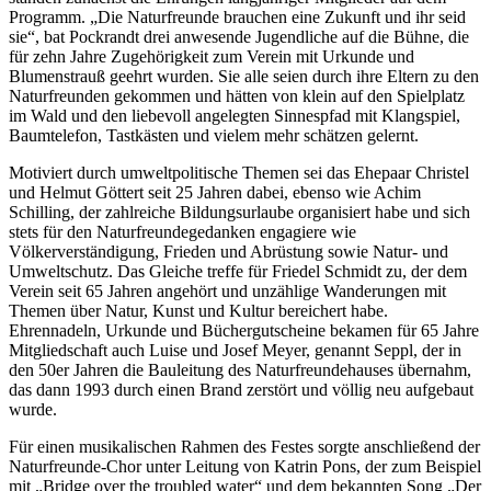
Programm. „Die Naturfreunde brauchen eine Zukunft und ihr seid
sie“, bat Pockrandt drei anwesende Jugendliche auf die Bühne, die
für zehn Jahre Zugehörigkeit zum Verein mit Urkunde und
Blumenstrauß geehrt wurden. Sie alle seien durch ihre Eltern zu den
Naturfreunden gekommen und hätten von klein auf den Spielplatz
im Wald und den liebevoll angelegten Sinnespfad mit Klangspiel,
Baumtelefon, Tastkästen und vielem mehr schätzen gelernt.
Motiviert durch umweltpolitische Themen sei das Ehepaar Christel
und Helmut Göttert seit 25 Jahren dabei, ebenso wie Achim
Schilling, der zahlreiche Bildungsurlaube organisiert habe und sich
stets für den Naturfreundegedanken engagiere wie
Völkerverständigung, Frieden und Abrüstung sowie Natur- und
Umweltschutz. Das Gleiche treffe für Friedel Schmidt zu, der dem
Verein seit 65 Jahren angehört und unzählige Wanderungen mit
Themen über Natur, Kunst und Kultur bereichert habe.
Ehrennadeln, Urkunde und Büchergutscheine bekamen für 65 Jahre
Mitgliedschaft auch Luise und Josef Meyer, genannt Seppl, der in
den 50er Jahren die Bauleitung des Naturfreundehauses übernahm,
das dann 1993 durch einen Brand zerstört und völlig neu aufgebaut
wurde.
Für einen musikalischen Rahmen des Festes sorgte anschließend der
Naturfreunde-Chor unter Leitung von Katrin Pons, der zum Beispiel
mit „Bridge over the troubled water“ und dem bekannten Song „Der