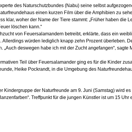
xperte des Naturschutzbundes (Nabu) seine selbst aufgezoge
Naturfreundehaus einen kurzen Film über die Amphibien zu sehe
ss klar, woher der Name der Tiere stammt: „Früher haben die L
euer löschen kann.“
chzucht von Feuersalamandern betreibt, erklärte, dass ein weibli
 Allerdings würden lediglich knapp zehn Prozent überleben. De
n. „Auch deswegen habe ich mit der Zucht angefangen“, sagte M
ormativen Teil über Feuersalamander ging es für die Kinder zu
reunde, Heike Pockrandt, in die Umgebung des Naturfreundeha
er Kindergruppe der Naturfreunde am 9. Juni (Samstag) wird es
lanzenfarben“. Treffpunkt für die jungen Künstler ist um 15 Uhr 