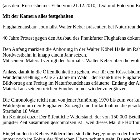
(aus dem Rüsselsheimer Echo vom 21.12.2010, Text und Foto von Er
Mit der Kamera alles festgehalten
Flughafenausbau: Journalist Walter Keber präsentiert bei Naturfreun
40 Jahre Protest gegen den Ausbau des Frankfurter Flughafens dokume
Den Anfang markiert die Anhörung in der Walter-Köbel-Halle im Rahm
Nordwestbahn in knapp einem Jahr setzen.
Mit seinem Material verfügt der Journalist Walter Keber über die w
Anlass, damit in die Öffentlichkeit zu gehen, war für den Rüsselshe
Wanderausstellung »Alle 25 Jahre im Wald - der Frankfurter Flughafe
Bildvortrag am Freitag im Naturfreundehaus erläuterte. Entlang der 
Material aus seinem reichen Fundus immer wieder zu ergänzen.
Die Chronologie reicht nun von jener Anhörung 1970 bis zum vor kur
Waldregion um den Flughafen. So zeigt eine Luftaufnahme die geradezu
Startbahn 18 West.
Im Kontrast dazu: Der öffentliche Widerstand, der von 150 000 Bet
jüngster Zeit zusammen geschmolzen ist - weil dieses Mal die Hoffnu
Eingebunden in Kebers Bilderreihen sind die Begegnungen der Protesti
immer noch im Fokus der filmischen Überwachung steht. Baustellenbes