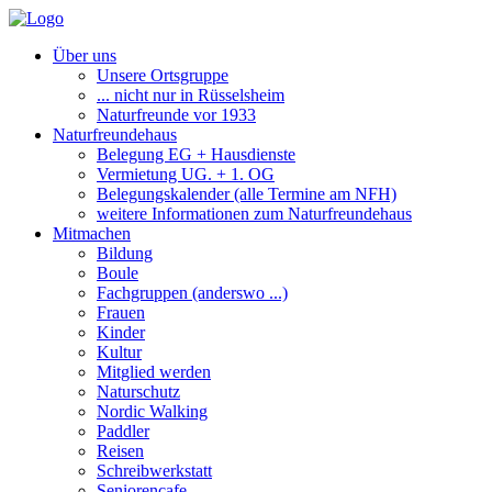
Über uns
Unsere Ortsgruppe
... nicht nur in Rüsselsheim
Naturfreunde vor 1933
Naturfreundehaus
Belegung EG + Hausdienste
Vermietung UG. + 1. OG
Belegungskalender (alle Termine am NFH)
weitere Informationen zum Naturfreundehaus
Mitmachen
Bildung
Boule
Fachgruppen (anderswo ...)
Frauen
Kinder
Kultur
Mitglied werden
Naturschutz
Nordic Walking
Paddler
Reisen
Schreibwerkstatt
Seniorencafe