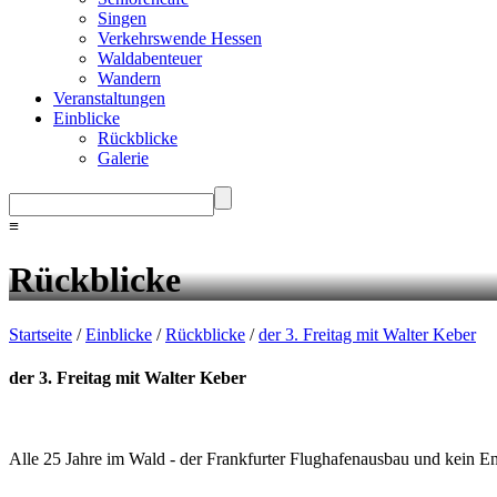
Singen
Verkehrswende Hessen
Waldabenteuer
Wandern
Veranstaltungen
Einblicke
Rückblicke
Galerie
≡
Rückblicke
Startseite
/
Einblicke
/
Rückblicke
/
der 3. Freitag mit Walter Keber
der 3. Freitag mit Walter Keber
Alle 25 Jahre im Wald - der Frankfurter Flughafenausbau und kein E