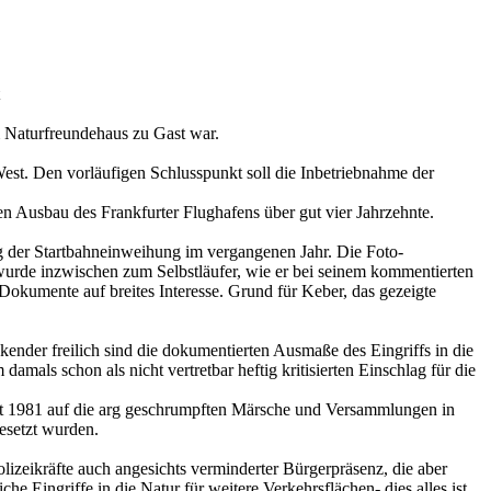
m Naturfreundehaus zu Gast war.
st. Den vorläufigen Schlusspunkt soll die Inbetriebnahme der
 Ausbau des Frankfurter Flughafens über gut vier Jahrzehnte.
ag der Startbahneinweihung im vergangenen Jahr. Die Foto-
wurde inzwischen zum Selbstläufer, wie er bei seinem kommentierten
Dokumente auf breites Interesse. Grund für Keber, das gezeigte
nder freilich sind die dokumentierten Ausmaße des Eingriffs in die
als schon als nicht vertretbar heftig kritisierten Einschlag für die
st 1981 auf die arg geschrumpften Märsche und Versammlungen in
esetzt wurden.
lizeikräfte auch angesichts verminderter Bürgerpräsenz, die aber
Eingriffe in die Natur für weitere Verkehrsflächen- dies alles ist