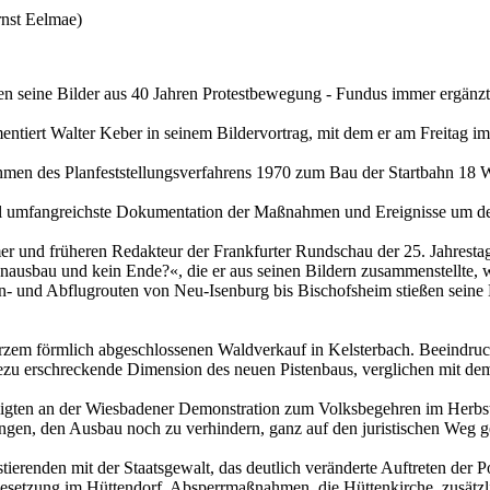
nst Eelmae)
den seine Bilder aus 40 Jahren Protestbewegung - Fundus immer ergänzt
ntiert Walter Keber in seinem Bildervortrag, mit dem er am Freitag i
en des Planfeststellungsverfahrens 1970 zum Bau der Startbahn 18 We
ohl umfangreichste Dokumentation der Maßnahmen und Ereignisse um den
imer und früheren Redakteur der Frankfurter Rundschau der 25. Jahrest
nausbau und kein Ende?«, die er aus seinen Bildern zusammenstellte, 
An- und Abflugrouten von Neu-Isenburg bis Bischofsheim stießen seine 
zem förmlich abgeschlossenen Waldverkauf in Kelsterbach. Beeindrucke
 erschreckende Dimension des neuen Pistenbaus, verglichen mit dem dam
eiligten an der Wiesbadener Demonstration zum Volksbegehren im Herb
ngen, den Ausbau noch zu verhindern, ganz auf den juristischen Weg g
erenden mit der Staatsgewalt, das deutlich veränderte Auftreten der Po
etzung im Hüttendorf, Absperrmaßnahmen, die Hüttenkirche, zusätzliche 