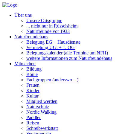
Über uns
Unsere Ortsgruppe
... nicht nur in Rüsselsheim
Naturfreunde vor 1933
Naturfreundehaus
Belegung EG + Hausdienste
Vermietung UG. + 1. OG
Belegungskalender (alle Termine am NFH)
weitere Informationen zum Naturfreundehaus
Mitmachen
Bildung
Boule
Fachgruppen (anderswo ...)
Frauen
Kinder
Kultur
Mitglied werden
Naturschutz
Nordic Walking
Paddler
Reisen
Schreibwerkstatt
Seniorencafe