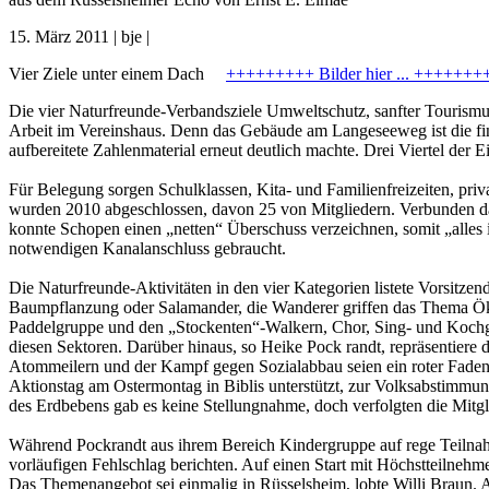
15. März 2011 | bje |
Vier Ziele unter einem Dach
+++++++++ Bilder hier ... +++++++
Die vier Naturfreunde-Verbandsziele Umweltschutz, sanfter Tourismus,
Arbeit im Vereinshaus. Denn das Gebäude am Langeseeweg ist die fi
aufbereitete Zahlenmaterial erneut deutlich machte. Drei Viertel der
Für Belegung sorgen Schulklassen, Kita- und Familienfreizeiten, pri
wurden 2010 abgeschlossen, davon 25 von Mitgliedern. Verbunden d
konnte Schopen einen „netten“ Überschuss verzeichnen, somit „alles 
notwendigen Kanalanschluss gebraucht.
Die Naturfreunde-Aktivitäten in den vier Kategorien listete Vorsitz
Baumpflanzung oder Salamander, die Wanderer griffen das Thema Ökol
Paddelgruppe und den „Stockenten“-Walkern, Chor, Sing- und Kochgrup
diesen Sektoren. Darüber hinaus, so Heike Pock randt, repräsentier
Atommeilern und der Kampf gegen Sozialabbau seien ein roter Faden i
Aktionstag am Ostermontag in Biblis unterstützt, zur Volksabstimmu
des Erdbebens gab es keine Stellungnahme, doch verfolgten die Mitgli
Während Pockrandt aus ihrem Bereich Kindergruppe auf rege Teilnahm
vorläufigen Fehlschlag berichten. Auf einen Start mit Höchstteilne
Das Themenangebot sei einmalig in Rüsselsheim, lobte Willi Braun. 