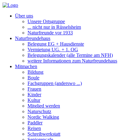
Über uns
Unsere Ortsgruppe
... nicht nur in Rüsselsheim
Naturfreunde vor 1933
Naturfreundehaus
Belegung EG + Hausdienste
Vermietung UG. + 1. OG
Belegungskalender (alle Termine am NFH)
weitere Informationen zum Naturfreundehaus
Mitmachen
Bildung
Boule
Fachgruppen (anderswo ...)
Frauen
Kinder
Kultur
Mitglied werden
Naturschutz
Nordic Walking
Paddler
Reisen
Schreibwerkstatt
Seniorencafe