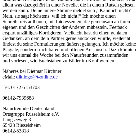
allem was dazugehört in einer Novelle, die in einem Rutsch gelesen
werden kann. Deine innere Stimme meldet sich ,“Kann ich nicht?
Nein, sie sagt höchstens, will ich nicht!“ Ich möchte einen
Schreibkreis aufbauen, mit Interessenten, die gemeinsam an ihren
eigenen und den Geschichten der Anderen mitbasteln. Feetback
erspart unzähliges Korrigieren. Vielleicht hast du einen genialen
Gedanken, an dem dein Partner gerne andocken würde, vielleicht
findest du seine Formulierungen äußerst gelungen. Ich möchte keine
Plagiate, sondern fruchtbaren und offenen Austausch. Dazu könnten
wir uns einmal die Woche bei den Naturfreunden zusammfinden
und vorlesen, wie Buchstaben zu Bilder im Kopf werden.
Näheres bei Dietmar Kirchner
eMail:
d
i
k
i
l
o
g
o
t
-
o
n
l
i
n
e
.
d
e
Tel. 0172 6153703
06142-7939688
Naturfreunde Deutschland
Ortsgruppe Rüsselsheim e.V.
Langseeweg 3
65428 Rüsselsheim
06142-53818