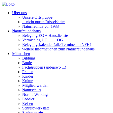
Über uns
Unsere Ortsgruppe
... nicht nur in Rüsselsheim
Naturfreunde vor 1933
Naturfreundehaus
Belegung EG + Hausdienste
Vermietung UG. + 1. OG
Belegungskalender (alle Termine am NFH)
weitere Informationen zum Naturfreundehaus
Mitmachen
Bildung
Boule
Fachgruppen (anderswo ...)
Frauen
Kinder
Kultur
Mitglied werden
Naturschutz
Nordic Walking
Paddler
Reisen
Schreibwerkstatt
Seniorencafe