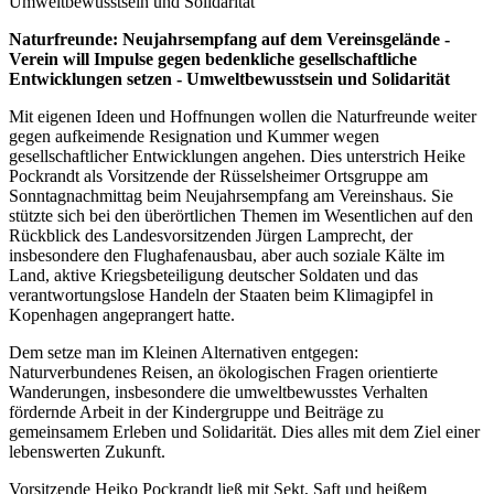
Umweltbewusstsein und Solidarität
Naturfreunde: Neujahrsempfang auf dem Vereinsgelände -
Verein will Impulse gegen bedenkliche gesellschaftliche
Entwicklungen setzen - Umweltbewusstsein und Solidarität
Mit eigenen Ideen und Hoffnungen wollen die Naturfreunde weiter
gegen aufkeimende Resignation und Kummer wegen
gesellschaftlicher Entwicklungen angehen. Dies unterstrich Heike
Pockrandt als Vorsitzende der Rüsselsheimer Ortsgruppe am
Sonntagnachmittag beim Neujahrsempfang am Vereinshaus. Sie
stützte sich bei den überörtlichen Themen im Wesentlichen auf den
Rückblick des Landesvorsitzenden Jürgen Lamprecht, der
insbesondere den Flughafenausbau, aber auch soziale Kälte im
Land, aktive Kriegsbeteiligung deutscher Soldaten und das
verantwortungslose Handeln der Staaten beim Klimagipfel in
Kopenhagen angeprangert hatte.
Dem setze man im Kleinen Alternativen entgegen:
Naturverbundenes Reisen, an ökologischen Fragen orientierte
Wanderungen, insbesondere die umweltbewusstes Verhalten
fördernde Arbeit in der Kindergruppe und Beiträge zu
gemeinsamem Erleben und Solidarität. Dies alles mit dem Ziel einer
lebenswerten Zukunft.
Vorsitzende Heiko Pockrandt ließ mit Sekt, Saft und heißem