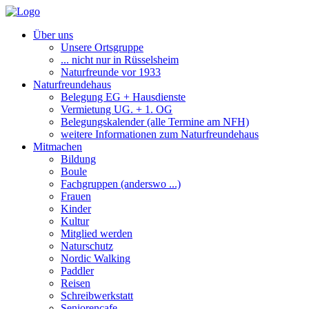
Über uns
Unsere Ortsgruppe
... nicht nur in Rüsselsheim
Naturfreunde vor 1933
Naturfreundehaus
Belegung EG + Hausdienste
Vermietung UG. + 1. OG
Belegungskalender (alle Termine am NFH)
weitere Informationen zum Naturfreundehaus
Mitmachen
Bildung
Boule
Fachgruppen (anderswo ...)
Frauen
Kinder
Kultur
Mitglied werden
Naturschutz
Nordic Walking
Paddler
Reisen
Schreibwerkstatt
Seniorencafe