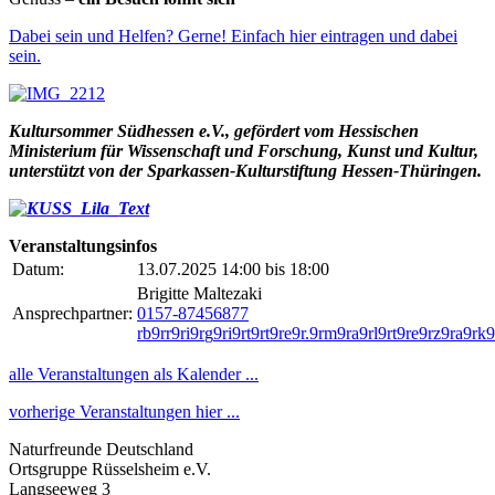
Dabei sein und Helfen? Gerne! Einfach hier eintragen und dabei
sein.
Kultursommer Südhessen e.V., gefördert vom Hessischen
Ministerium für Wissenschaft und Forschung, Kunst und Kultur,
unterstützt von der Sparkassen-Kulturstiftung Hessen-Thüringen.
Veranstaltungsinfos
Datum:
13.07.2025 14:00 bis 18:00
Brigitte Maltezaki
Ansprechpartner:
0157-87456877
r
b
9
r
r
9
r
i
9
r
g
9
r
i
9
r
t
9
r
t
9
r
e
9
r
.
9
r
m
9
r
a
9
r
l
9
r
t
9
r
e
9
r
z
9
r
a
9
r
k
9
alle Veranstaltungen als Kalender ...
vorherige Veranstaltungen hier ...
Naturfreunde Deutschland
Ortsgruppe Rüsselsheim e.V.
Langseeweg 3