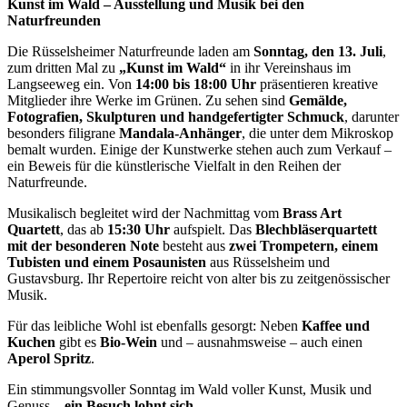
Kunst im Wald – Ausstellung und Musik bei den
Naturfreunden
Die Rüsselsheimer Naturfreunde laden
am
Sonntag, den 13. Juli
,
zum dritten Mal zu
„Kunst im Wald“
in ihr Vereinshaus im
Langseeweg ein.
Von
14:00 bis 18:00 Uhr
präsentieren kreative
Mitglieder ihre Werke im Grünen. Zu sehen sind
Gemälde,
Fotografien, Skulpturen und handgefertigter Schmuck
, darunter
besonders filigrane
Mandala-Anhänger
, die unter dem Mikroskop
bemalt wurden. Einige der Kunstwerke stehen auch zum Verkauf –
ein Beweis für die künstlerische Vielfalt in den Reihen der
Naturfreunde.
Musikalisch begleitet wird der Nachmittag vom
Brass Art
Quartett
, das
ab
15:30 Uhr
aufspielt. Das
Blechbläserquartett
mit der besonderen Note
besteht aus
zwei Trompetern, einem
Tubisten und einem Posaunisten
aus Rüsselsheim und
Gustavsburg. Ihr Repertoire reicht von alter bis zu zeitgenössischer
Musik.
Für das leibliche Wohl ist ebenfalls gesorgt: Neben
Kaffee und
Kuchen
gibt es
Bio-Wein
und – ausnahmsweise – auch einen
Aperol Spritz
.
Ein stimmungsvoller Sonntag im Wald voller Kunst, Musik und
Genuss –
ein Besuch lohnt sich