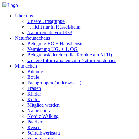
Über uns
Unsere Ortsgruppe
... nicht nur in Rüsselsheim
Naturfreunde vor 1933
Naturfreundehaus
Belegung EG + Hausdienste
Vermietung UG. + 1. OG
Belegungskalender (alle Termine am NFH)
weitere Informationen zum Naturfreundehaus
Mitmachen
Bildung
Boule
Fachgruppen (anderswo ...)
Frauen
Kinder
Kultur
Mitglied werden
Naturschutz
Nordic Walking
Paddler
Reisen
Schreibwerkstatt
Seniorencafe